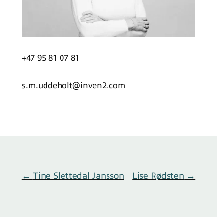
+47 95 81 07 81
s.m.uddeholt@inven2.com
←
Tine Slettedal Jansson
Lise Rødsten
→