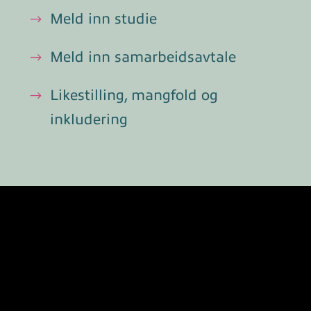
Meld inn studie
Meld inn samarbeidsavtale
Likestilling, mangfold og
inkludering