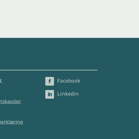
K
2
nskapsler
nerklæring