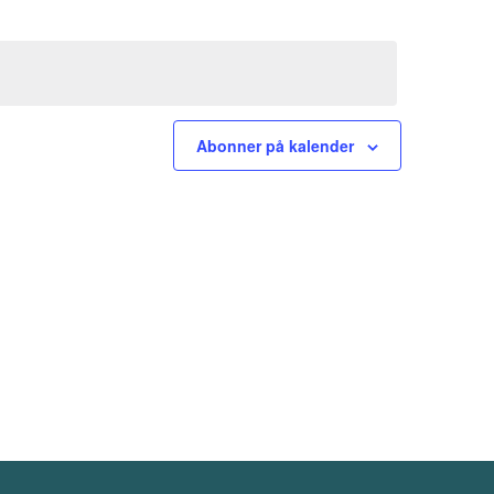
visning
Navigatio
Abonner på kalender