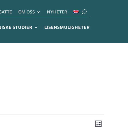
SATTE
OM OSS
NYHETER
NISKE STUDIER
LISENSMULIGHETER
Velg
Arrangem
Liste
Views