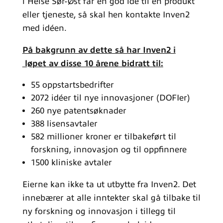
i Helse Sør-Øst får en god idé til en produkt
eller tjeneste, så skal hen kontakte Inven2
med idéen.
På bakgrunn av dette så har Inven2 i
løpet av disse 10 årene bidratt til:
55 oppstartsbedrifter
2072 idéer til nye innovasjoner (DOFIer)
260 nye patentsøknader
388 lisensavtaler
582 millioner kroner er tilbakeført til
forskning, innovasjon og til oppfinnere
1500 kliniske avtaler
Eierne kan ikke ta ut utbytte fra Inven2. Det
innebærer at alle inntekter skal gå tilbake til
ny forskning og innovasjon i tillegg til