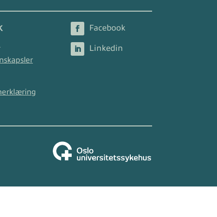
K
2
nskapsler
nerklæring