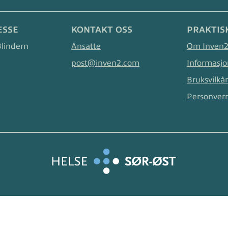
ESSE
KONTAKT OSS
PRAKTIS
Blindern
Ansatte
Om Inven
post@inven2.com
Informasjo
Bruksvilkår
Personver