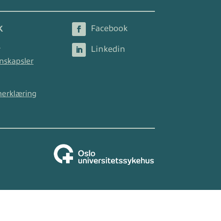
K
2
nskapsler
nerklæring