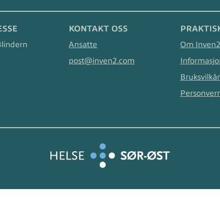
ESSE
KONTAKT OSS
PRAKTIS
Blindern
Ansatte
Om Inven
post@inven2.com
Informasjo
Bruksvilkår
Personver