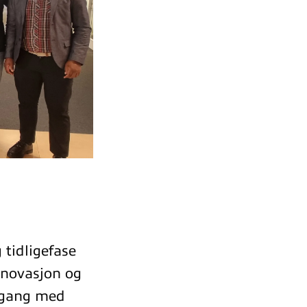
 tidligefase
innovasjon og
e gang med