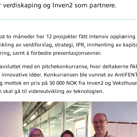
r verdiskaping og Inven2 som partnere.
på to måneder har 12 prosjekter fått intensiv opplæring 
ling av verdiforslag, strategi, IPR, innhenting av kapit
ring, samt å forbedre presentasjonsevner.
vsluttet med en pitchekonkurranse, hvor deltakerne fikk
e innovative idéer. Konkurransen ble vunnet av AntiFE
g mottok en pris på 30 000 NOK fra Inven2 og Veksthuse
skal gå til videreutvikling av teknologien.