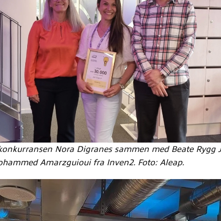
ekonkurransen Nora Digranes sammen med Beate Rygg J
ohammed Amarzguioui fra Inven2. Foto: Aleap.