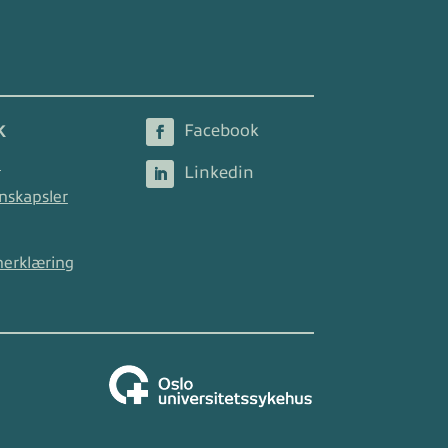
K
2
nskapsler
nerklæring