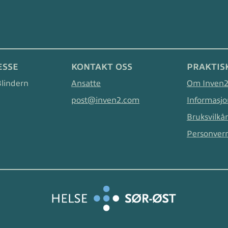
ESSE
KONTAKT OSS
PRAKTIS
Blindern
Ansatte
Om Inven
post@inven2.com
Informasjo
Bruksvilkår
Personver