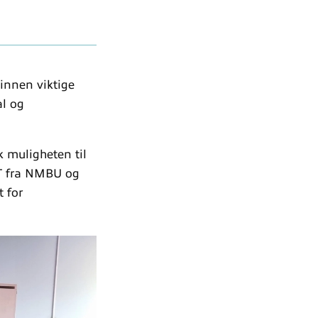
innen viktige
al og
 muligheten til
NT fra NMBU og
t for