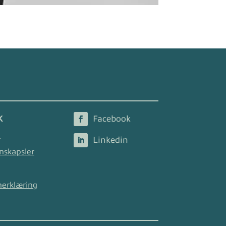
K
2
nskapsler
nerklæring