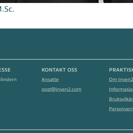
M.Sc.
ESSE
KONTAKT OSS
PRAKTIS
Blindern
Ansatte
Om Inven
post@inven2.com
Informasjo
Bruksvilkår
Personver