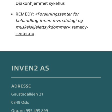
Diakonhjemmet sykehus
REMEDY:
«Forskningssenter for
behandling innen revmatologi og
muskelskjelettsykdommer»
:
remedy-
senter.no
INVEN2 AS
ADRESSE
Gaustadalléen 21
0349 Oslo
Org. nr:
995 495 899