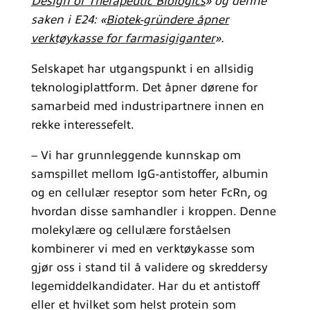
Design of Therapeutic Biologics
» og denne
saken i E24: «
Biotek-gründere åpner
verktøykasse for farmasigiganter
».
Selskapet har utgangspunkt i en allsidig
teknologiplattform. Det åpner dørene for
samarbeid med industripartnere innen en
rekke interessefelt.
– Vi har grunnleggende kunnskap om
samspillet mellom IgG-antistoffer, albumin
og en cellulær reseptor som heter FcRn, og
hvordan disse samhandler i kroppen. Denne
molekylære og cellulære forståelsen
kombinerer vi med en verktøykasse som
gjør oss i stand til å validere og skreddersy
legemiddelkandidater. Har du et antistoff
eller et hvilket som helst protein som