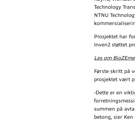
Technology Trans
NTNU Technology 
kommersialiseri
Prosjektet har for
Inven2 støttet p
Les om BioZEment 
Første skritt på 
prosjektet vært p
-Dette er en vikti
forretningsmessig
summen på avtale
betong, sier Ken