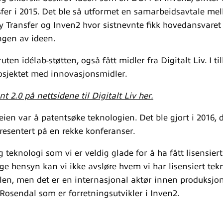
fer i 2015. Det ble så utformet en samarbeidsavtale mel
Transfer og Inven2 hvor sistnevnte fikk hovedansvaret 
ngen av ideen.
uten idélab-støtten, også fått midler fra Digitalt Liv. I t
rosjektet med innovasjonsmidler.
2.0 på nettsidene til Digitalt Liv her.
veien var å patentsøke teknologien. Det ble gjort i 2016, 
resentert på en rekke konferanser.
g teknologi som vi er veldig glade for å ha fått lisensiert
e hensyn kan vi ikke avsløre hvem vi har lisensiert tekno
n, men det er en internasjonal aktør innen produksjon
 Rosendal som er forretningsutvikler i Inven2.