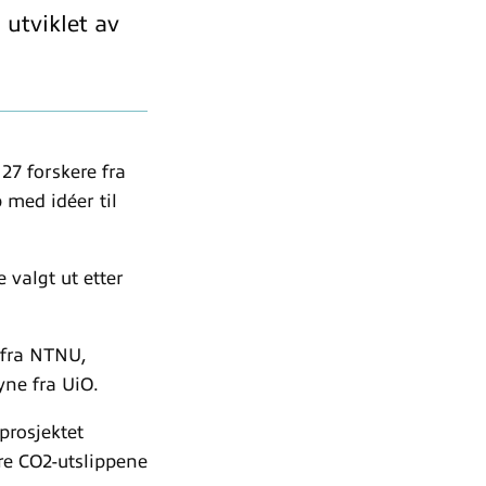
 utviklet av
27 forskere fra
 med idéer til
 valgt ut etter
 fra NTNU,
yne fra UiO.
prosjektet
re CO2-utslippene