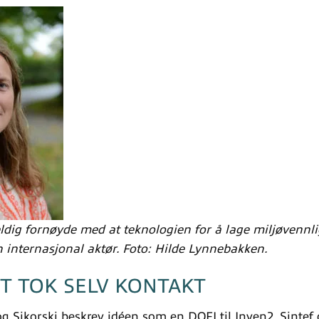
ldig fornøyde med at teknologien for å lage miljøvennl
 en internasjonal aktør. Foto: Hilde Lynnebakken.
T TOK SELV KONTAKT
g Sikorski beskrev idéen som en DOFI til Inven2, Sinte