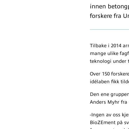
innen betongp
forskere fra U
Tilbake i 2014 a
mange ulike fagfe
teknologi under 
Over 150 forskere
idélaben fikk tild
Den ene gruppen 
Anders Myhr fra 
-Ingen av oss kj
BioZEment på sva