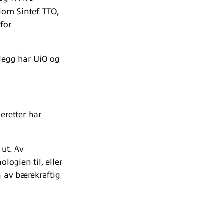
lom Sintef TTO,
for
illegg har UiO og
deretter har
 ut. Av
logien til, eller
 av bærekraftig