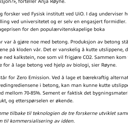
sjon?», forteller Anja Røyne.
forsker ved Fysisk institutt ved UiO. I dag underviser h
ing ved universitetet og er selv en engasjert formidler.
ageprisen for den populærvitenskapelige boka
r var å gjøre noe med betong. Produksjon av betong stå
ene på kloden vår. Det er vanskelig å kutte utslippene,
e ned kalkstein, noe som vil frigjøre CO2. Sammen kom
 for å lage betong ved hjelp av biologi, sier Røyne.
år for Zero Emission. Ved å lage et bærekraftig alternat
edingrediensene i betong, kan man kunne kutte utslipp
 mellom 70-85%. Sement er faktisk det bygningsmateri
ukt, og etterspørselen er økende.
mme tilbake til teknologien de tre forskerne utviklet sa
m til kommersialisering av idéen.