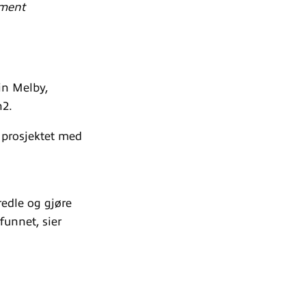
oment
in Melby,
n2.
 prosjektet med
edle og gjøre
funnet, sier