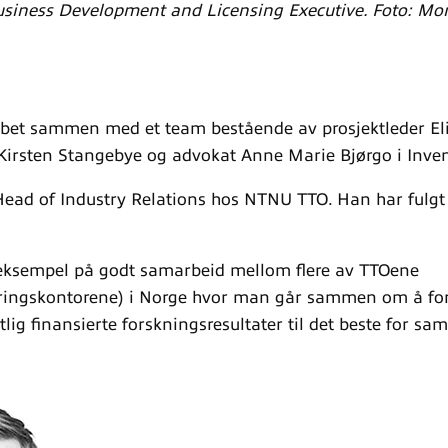
usiness Development and Licensing Executive. Foto: M
bet sammen med et team bestående av prosjektleder El
Kirsten Stangebye og advokat Anne Marie Bjørgo i Inve
ead of Industry Relations hos NTNU TTO. Han har fulgt
t eksempel på godt samarbeid mellom flere av TTOene
øringskontorene) i Norge hvor man går sammen om å for
ntlig finansierte forskningsresultater til det beste for sam