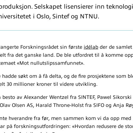
roduksjon. Selskapet lisensierer inn teknologi
niversitetet i Oslo, Sintef og NTNU.
rrangerte Forskningsrådet sin første
idélab
der de samlet 
lt fra det ganske land. De ble utfordret til å komme opp
temaet «Mot nullutslipssamfunnet».
 hadde søkt om å få delta, og de fire prosjektene som ble
elt 30 millioner kroner til videre utvikling.
besto av Alexander Wentzel fra SINTEF, Pawel Sikorski
Olav Olsen AS, Harald Throne-Holst fra SIFO og Anja Rø
ente hverandre fra før, men sammen kom vi da opp med 
r på forskningsutfordringen: «Hvordan redusere de sto