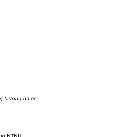
ig betong nå er
f og NTNU