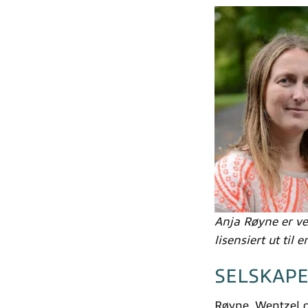
Anja Røyne er ve
lisensiert ut til
SELSKAPE
Røyne, Wentzel o