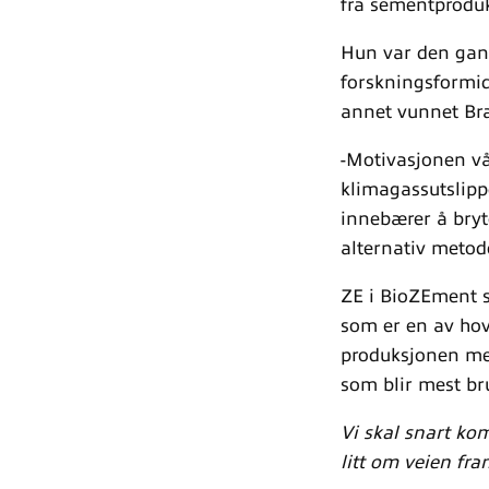
fra sementproduk
Hun var den gang 
forskningsformidl
annet vunnet Br
-Motivasjonen vå
klimagassutslipp
innebærer å bryt
alternativ metode
ZE i BioZEment st
som er en av hov
produksjonen med
som blir mest br
Vi skal snart ko
litt om veien fra