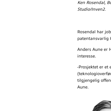
Ken Rosendal,
B
Studio/Inven2.
Rosendal har job
patentansvarlig 
Anders Aune er H
interesse.
-Prosjektet er e
(teknologioverf
tilgjengelig offe
Aune.