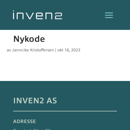
Nykode
av
Janncike Kristoffersen
|
okt 16, 2023
INVEN2 AS
ADRESSE