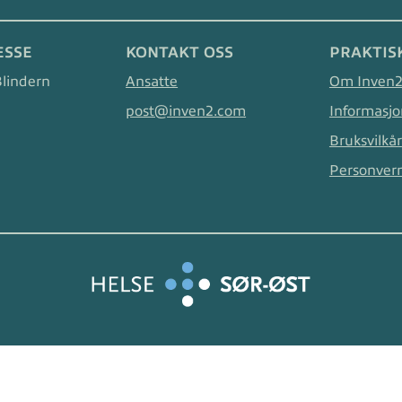
ESSE
KONTAKT OSS
PRAKTIS
Blindern
Ansatte
Om Inven
post@inven2.com
Informasjo
Bruksvilkår
Personver