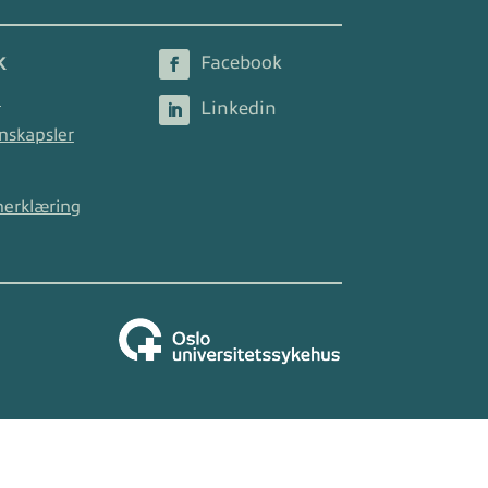
K
2
nskapsler
nerklæring