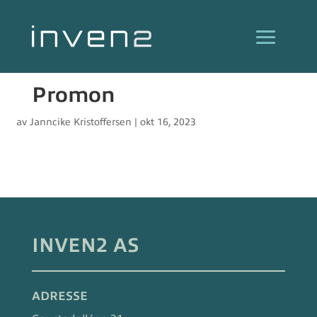
Promon
av
Janncike Kristoffersen
|
okt 16, 2023
INVEN2 AS
ADRESSE