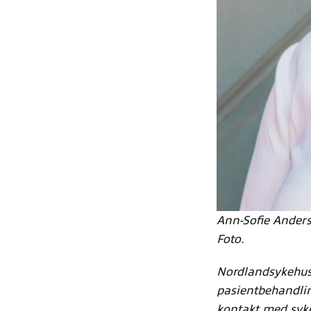
Ann-Sofie Anders
Foto.
Nordlandsykehuse
pasientbehandlin
kontakt med syke