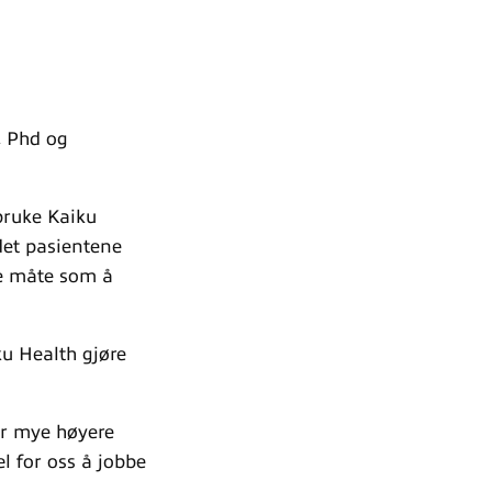
, Phd og
bruke Kaiku
 det pasientene
me måte som å
ku Health gjøre
er mye høyere
l for oss å jobbe