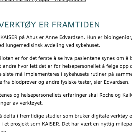
 VERKTØY ER FRAMTIDEN
r KAISER på Ahus er Anne Edvardsen. Hun er bioingeniør
ed lungemedisinsk avdeling ved sykehuset.
loten er for det første å se hva pasientene synes om å 
t andre hvor lett det er for helsepersonellet å følge opp
te siste må implementeres i sykehusets rutiner på sam
e fra blodprøver og andre fysiske tester, sier Edvardsen.
tenes og helsepersonellets erfaringer skal Roche og Kai
inger av verktøyet.
 delta i fremtidige studier som bruker digitale verktøy 
t i et prosjekt som KAISER. Det har vært en nyttig milepæ
sen.