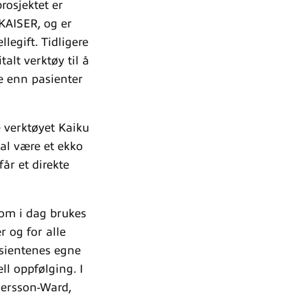
rosjektet er
 KAISER, og er
legift. Tidligere
talt verktøy til å
e enn pasienter
e verktøyet Kaiku
kal være et ekko
år et direkte
som i dag brukes
r og for alle
asientenes egne
l oppfølging. I
ndersson-Ward,