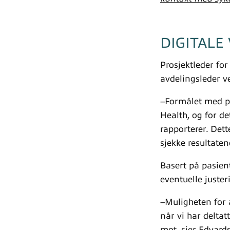
DIGITALE
Prosjektleder fo
avdelingsleder v
–Formålet med pi
Health, og for de
rapporterer. Det
sjekke resultaten
Basert på pasien
eventuelle juster
–Muligheten for å
når vi har deltat
mot, sier Edvard