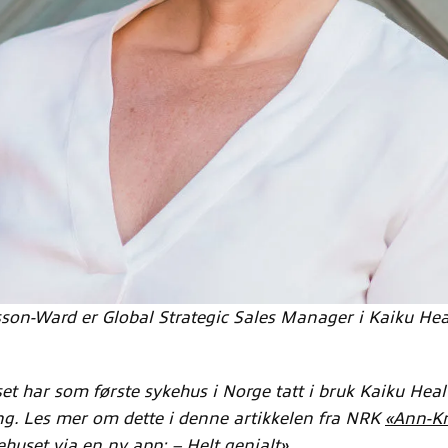
son-Ward er Global Strategic Sales Manager i Kaiku Heal
t har som første sykehus i Norge tatt i bruk Kaiku Heal
g. Les mer om dette i denne artikkelen fra NRK
«Ann-Kri
huset via en ny app: – Helt genialt».