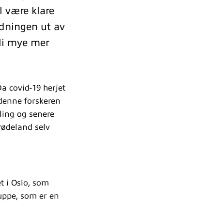
l være klare
edningen ut av
li mye mer
a covid-19 herjet
 denne forskeren
ling og senere
rødeland selv
t i Oslo, som
uppe, som er en