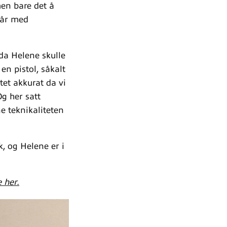
men bare det å
 år med
 da Helene skulle
en pistol, såkalt
ktet akkurat da vi
Og her satt
e teknikaliteten
k, og Helene er i
 her.