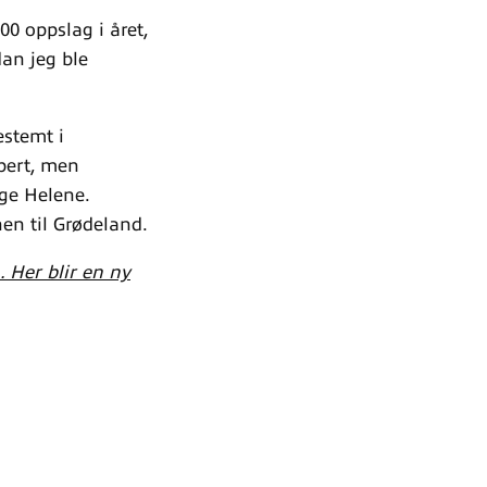
0 oppslag i året,
dan jeg ble
estemt i
pert, men
ge Helene.
en til Grødeland.
 Her blir en ny