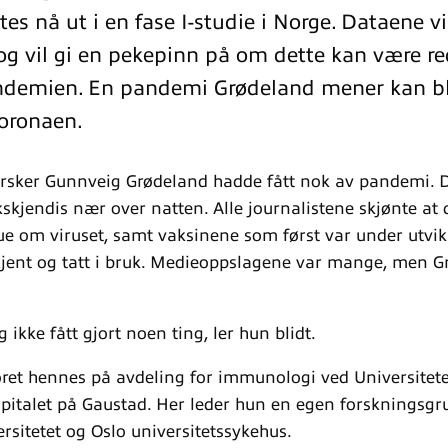
es nå ut i en fase I-studie i Norge. Dataene vi
og vil gi en pekepinn på om dette kan være r
ndemien. En pandemi Grødeland mener kan b
koronaen.
orsker Gunnveig Grødeland hadde fått nok av pandemi. D
kskjendis nær over natten. Alle journalistene skjønte at
ue om viruset, samt vaksinene som først var under utvik
ent og tatt i bruk. Medieoppslagene var mange, men G
 ikke fått gjort noen ting, ler hun blidt.
toret hennes på avdeling for immunologi ved Universitete
spitalet på Gaustad. Her leder hun en egen forskningsgr
rsitetet og Oslo universitetssykehus.