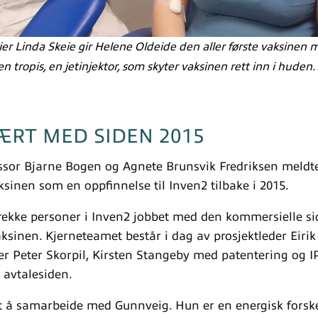
er Linda Skeie gir Helene Oldeide den aller første vaksinen m
n tropis, en jetinjektor, som skyter vaksinen rett inn i huden
ÆRT MED SIDEN 2015
ssor Bjarne Bogen og Agnete Brunsvik Fredriksen meldt
sinen som en oppfinnelse til Inven2 tilbake i 2015.
rekke personer i Inven2 jobbet med den kommersielle si
ksinen. Kjerneteamet består i dag av prosjektleder Eirik
ler Peter Skorpil, Kirsten Stangeby med patentering og 
 avtalesiden.
int å samarbeide med Gunnveig. Hun er en energisk forsk