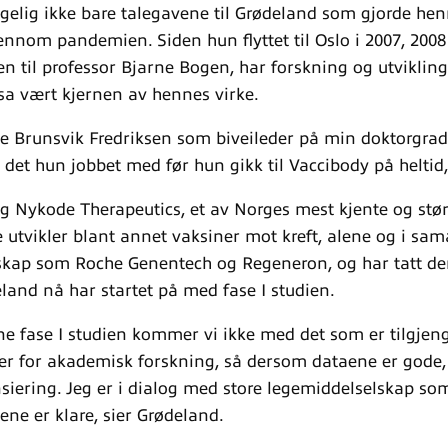
lgelig ikke bare talegavene til Grødeland som gjorde henn
ennom pandemien. Siden hun flyttet til Oslo i 2007, 2008 
n til professor Bjarne Bogen, har forskning og utviklin
sa vært kjernen av hennes virke.
e Brunsvik Fredriksen som biveileder på min doktorgrad,
det hun jobbet med før hun gikk til Vaccibody på heltid,
ag Nykode Therapeutics, et av Norges mest kjente og stør
e utvikler blant annet vaksiner mot kreft, alene og i sa
skap som Roche Genentech og Regeneron, og har tatt d
land nå har startet på med fase I studien.
e fase I studien kommer vi ikke med det som er tilgjeng
der for akademisk forskning, så dersom dataene er gode,
siering. Jeg er i dialog med store legemiddelselskap som
ne er klare, sier Grødeland.