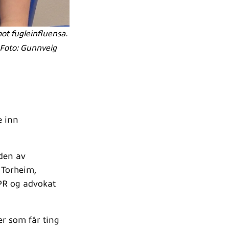
ot fugleinfluensa.
. Foto: Gunnveig
e inn
den av
 Torheim,
IPR og advokat
er som får ting