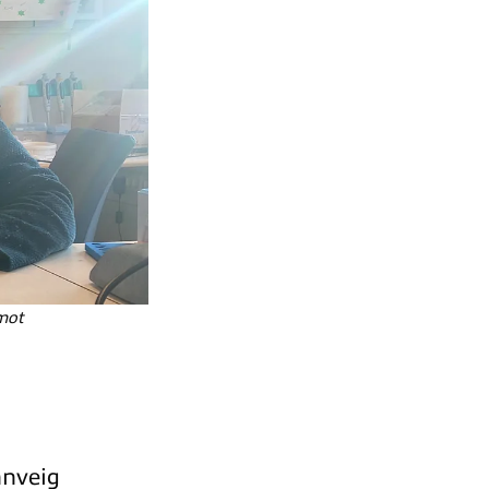
 mot
nnveig