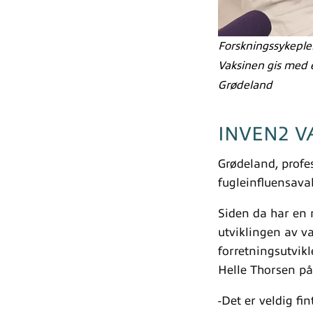
Forskningssykeplei
Vaksinen gis med e
Grødeland
INVEN2 V
Grødeland, profe
fugleinfluensavak
Siden da har en 
utviklingen av va
forretningsutvik
Helle Thorsen på
-Det er veldig f