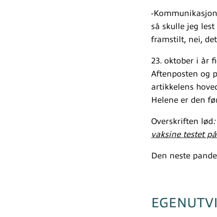
-Kommunikasjonsa
så skulle jeg les
framstilt, nei, d
23. oktober i år
Aftenposten og 
artikkelens hove
Helene er den fø
Overskriften lød
vaksine testet p
Den neste pande
EGENUTVI