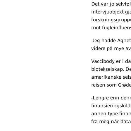
Det var jo selvfø
intervjuobjekt gj
forskningsgruppe
mot fugleinfluen
-Jeg hadde Agnet
videre på mye av 
Vaccibody er i d
biotekselskap. D
amerikanske sel
reisen som Grøde
-Lengre enn denn
finansieringskil
annen type finan
fra meg når datae