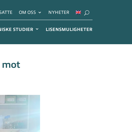
SATTE
OM OSS
NYHETER
NISKE STUDIER
LISENSMULIGHETER
r mot