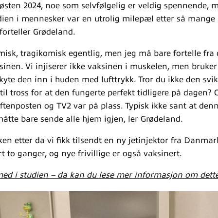
høsten 2024, noe som selvfølgelig er veldig spennende, 
dien i mennesker var en utrolig milepæl etter så mange
forteller Grødeland.
misk, tragikomisk egentlig, men jeg må bare fortelle fra
sinen. Vi injiserer ikke vaksinen i muskelen, men bruker 
å skyte den inn i huden med lufttrykk. Tror du ikke den svi
 til tross for at den fungerte perfekt tidligere på dagen? 
ftenposten og TV2 var på plass. Typisk ikke sant at denn
 måtte bare sende alle hjem igjen, ler Grødeland.
en etter da vi fikk tilsendt en ny jetinjektor fra Danmar
rt to ganger, og nye frivillige er også vaksinert.
med i studien – da kan du lese mer informasjon om dette