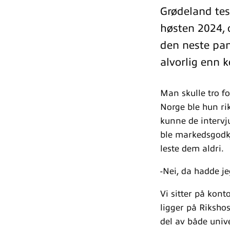
Grødeland test
høsten 2024, 
den neste pa
alvorlig enn 
Man skulle tro f
Norge ble hun ri
kunne de intervj
ble markedsgodkj
leste dem aldri.
-Nei, da hadde jeg
Vi sitter på kon
ligger på Riksho
del av både unive