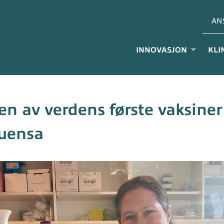
AN
INNOVASJON
KLI
 en av verdens første vaksine
luensa