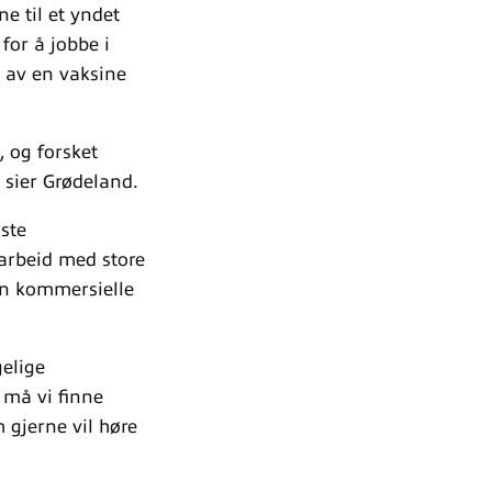
e til et yndet
for å jobbe i
g av en vaksine
 og forsket
 sier Grødeland.
ste
marbeid med store
en kommersielle
elige
 må vi finne
 gjerne vil høre