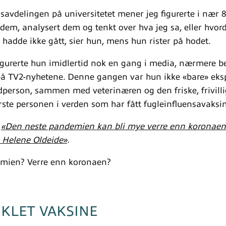
vdelingen på universitetet mener jeg figurerte i nær 80
t dem, analysert dem og tenkt over hva jeg sa, eller hvor
et hadde ikke gått, sier hun, mens hun rister på hodet.
 figurerte hun imidlertid nok en gang i media, nærmere b
på TV2-nyhetene. Denne gangen var hun ikke «bare» eks
dperson, sammen med veterinæren og den friske, frivilli
rste personen i verden som har fått fugleinfluensavaksin
:
«Den neste pandemien kan bli mye verre enn koronaen.
å Helene Oldeide»
.
mien? Verre enn koronaen?
KLET VAKSINE