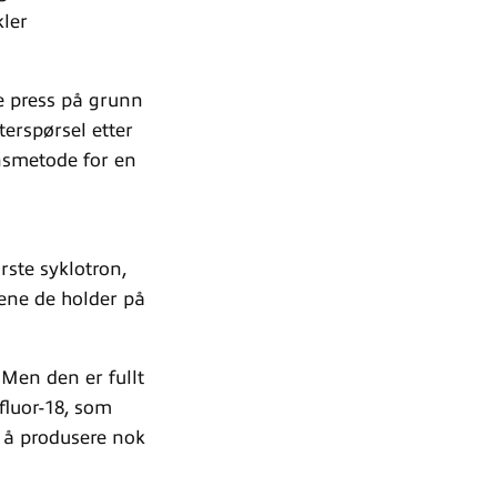
kler
e press på grunn
erspørsel etter
onsmetode for en
rste syklotron,
ene de holder på
 Men den er fullt
fluor-18, som
r å produsere nok