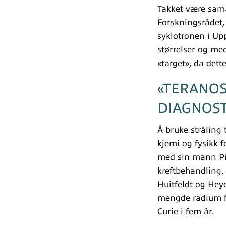
Takket være sama
Forskningsrådet, 
syklotronen i Up
størrelser og med
«target», da det
«TERANOS
DIAGNOS
Å bruke stråling 
kjemi og fysikk 
med sin mann Pie
kreftbehandling.
Huitfeldt og Heye
mengde radium fr
Curie i fem år.