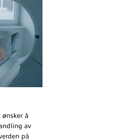
t ønsker å
handling av
 verden på