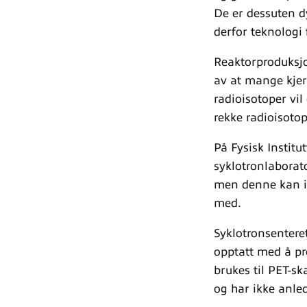
De er dessuten d
derfor teknologi
Reaktorproduksjo
av at mange kjer
radioisotoper vil
rekke radioisotop
På Fysisk Institu
syklotronlaborato
men denne kan ik
med.
Syklotronsentere
opptatt med å pr
brukes til PET-s
og har ikke anled