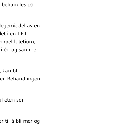
g behandles på,
 legemiddel av en
et i en PET-
empel lutetium,
t, i én og samme
, kan bli
ler. Behandlingen
igheten som
 til å bli mer og