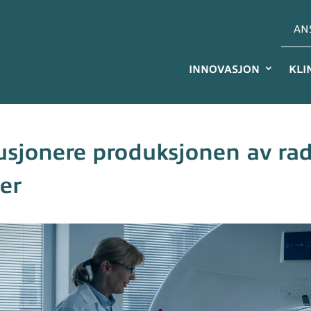
AN
INNOVASJON
KLI
lusjonere produksjonen av ra
er