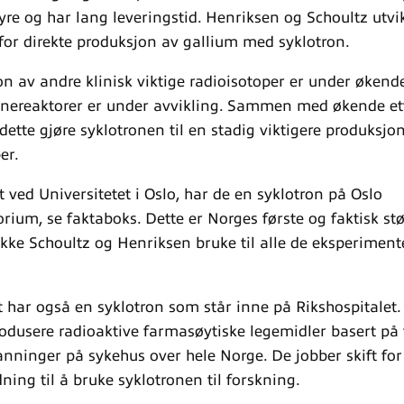
yre og har lang leveringstid. Henriksen og Schoultz utvi
 for direkte produksjon av gallium med syklotron.
n av andre klinisk viktige radioisotoper er under økend
nereaktorer er under avvikling. Sammen med økende ett
 dette gjøre syklotronen til en stadig viktigere produksj
er.
tt ved Universitetet i Oslo, har de en syklotron på Oslo
rium, se faktaboks. Dette er Norges første og faktisk stø
ke Schoultz og Henriksen bruke til alle de eksperiment
t har også en syklotron som står inne på Rikshospitalet.
odusere radioaktive farmasøytiske legemidler basert på 
kanninger på sykehus over hele Norge. De jobber skift fo
ning til å bruke syklotronen til forskning.