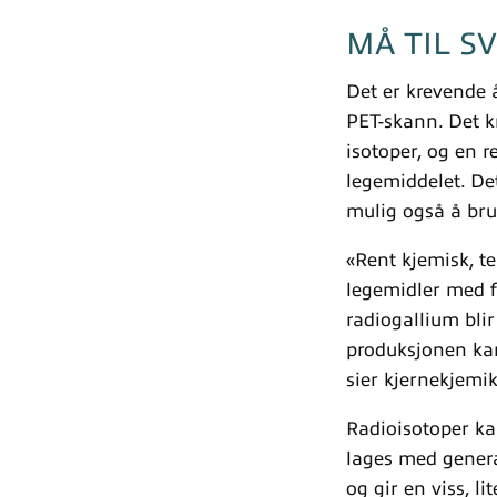
MÅ TIL S
Det er krevende å
PET-skann. Det kr
isotoper, og en
legemiddelet. Det
mulig også å bru
«Rent kjemisk, te
legemidler med fl
radiogallium blir
produksjonen kan
sier kjernekjemi
Radioisotoper ka
lages med genera
og gir en viss, l