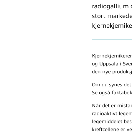
radiogallium 
stort markede
kjernekjemike
Kjernekjemikeren
og Uppsala i Sver
den nye produks
Om du synes det 
Se også faktabok
Når det er mista
radioaktivt lege
legemiddelet best
kreftcellene er v