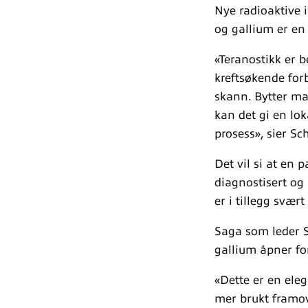
Nye radioaktive 
og gallium er en
«Teranostikk er 
kreftsøkende forb
skann. Bytter ma
kan det gi en lok
prosess», sier Sc
Det vil si at en 
diagnostisert og
er i tillegg svær
Saga som leder S
gallium åpner fo
«Dette er en ele
mer brukt framov