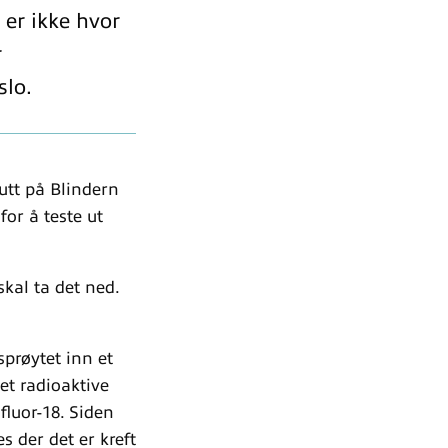
 er ikke hvor
r
slo.
utt på Blindern
for å teste ut
kal ta det ned.
prøytet inn et
et radioaktive
fluor-18. Siden
s der det er kreft