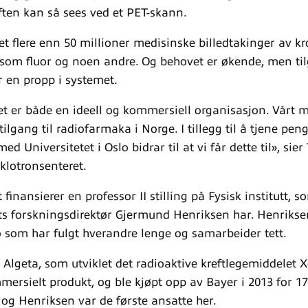
ften kan så sees ved et PET-skann.
et flere enn 50 millioner medisinske billedtakinger av k
 som fluor og noen andre. Og behovet er økende, men t
r en propp i systemet.
et er både en ideell og kommersiell organisasjon. Vårt 
tilgang til radiofarmaka i Norge. I tillegg til å tjene pen
d Universitetet i Oslo bidrar til at vi får dette til», sie
klotronsenteret.
 finansierer en professor II stilling på Fysisk institutt, s
ts forskningsdirektør Gjermund Henriksen har. Henrikse
som har fulgt hverandre lenge og samarbeider tett.
Algeta, som utviklet det radioaktive kreftlegemiddelet X
mersielt produkt, og ble kjøpt opp av Bayer i 2013 for 17
 og Henriksen var de første ansatte her.