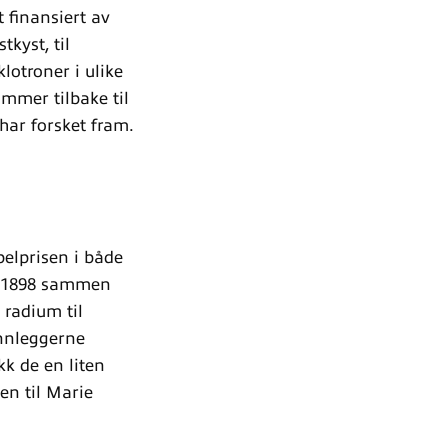
 finansiert av
kyst, til
lotroner i ulike
ommer tilbake til
har forsket fram.
belprisen i både
 i 1898 sammen
 radium til
unnleggerne
kk de en liten
en til Marie