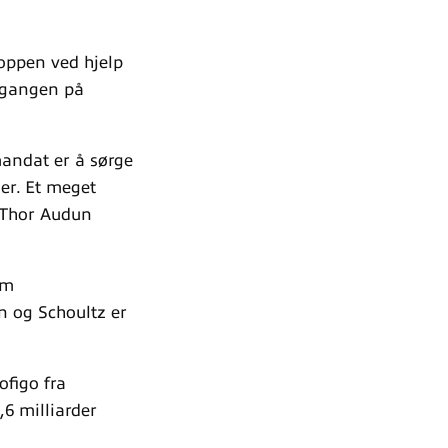
roppen ved hjelp
ilgangen på
mandat er å sørge
ger. Et meget
r Thor Audun
om
n og Schoultz er
ofigo fra
,6 milliarder