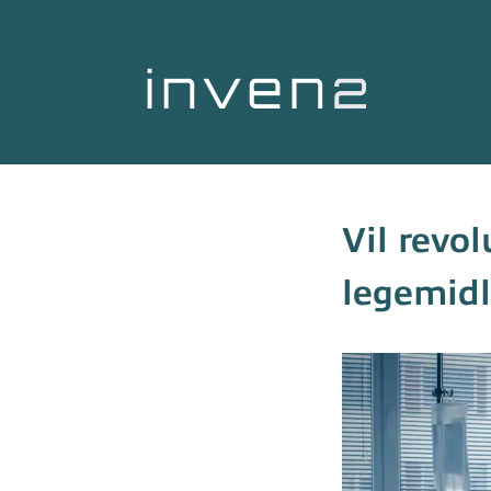
Vil revo
legemidl