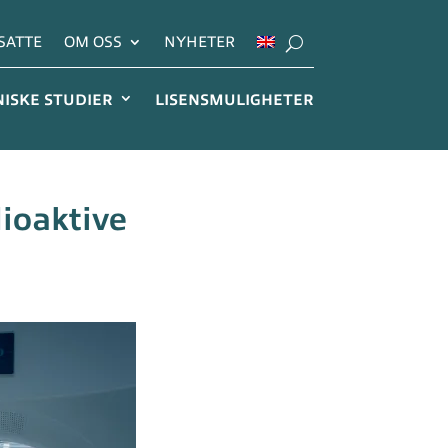
SATTE
OM OSS
NYHETER
NISKE STUDIER
LISENSMULIGHETER
dioaktive