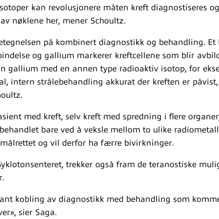
isotoper kan revolusjonere måten kreft diagnostiseres o
 av nøklene her, mener Schoultz.
betegnelsen på kombinert diagnostikk og behandling. Et
indelse og gallium markerer kreftcellene som blir avbild
n gallium med en annen type radioaktiv isotop, for eks
al, intern strålebehandling akkurat der kreften er påvis
houltz.
pasient med kreft, selv kreft med spredning i flere organer
 behandlet bare ved å veksle mellom to ulike radiometal
t målrettet og vil derfor ha færre bivirkninger.
yklotonsenteret, trekker også fram de teranostiske mul
r.
gant kobling av diagnostikk med behandling som kommer
er», sier Saga.