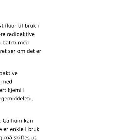
 fluor til bruk i
ere radioaktive
n batch med
ret ser om det er
oaktive
8 med
rt kjemi i
egemiddelet»,
i. Gallium kan
 er enkle i bruk
g må skiftes ut.