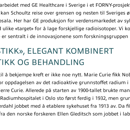
rbeidet med GE Healthcare i Sverige i et FORNY-prosjekt
kan Schoultz reise over grensen og nesten til Sveriges øst
psala. Her har GE produksjon for verdensmarkedet av syk
 ulike «target» for å lage forskjellige radioisotoper. Vi k
te er sentralt i de innovasjonene som forskningsgruppen 
TIKK», ELEGANT KOMBINERT
TIKK OG BEHANDLING
til å bekjempe kreft er ikke noe nytt. Marie Curie fikk No
for oppdagelsen av det radioaktive grunnstoffet radium
rre Curie. Allerede på starten av 1900-tallet brukte man
 Radiumhospitalet i Oslo sto først ferdig i 1932, men gr
rdahl jobbet med å etablere sykehuset fra 1913 av. Da fi
a den norske forskeren Ellen Gleditsch som jobbet i lab