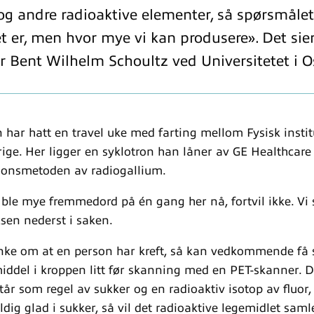
og andre radioaktive elementer, så spørsmålet
t er, men hvor mye vi kan produsere». Det sie
r Bent Wilhelm Schoultz ved Universitetet i O
 har hatt en travel uke med farting mellom Fysisk instit
ige. Her ligger en syklotron han låner av GE Healthcare 
jonsmetoden av radiogallium.
ble mye fremmedord på én gang her nå, fortvil ikke. Vi s
sen nederst i saken.
nke om at en person har kreft, så kan vedkommende få s
middel i kroppen litt før skanning med en PET-skanner. D
år som regel av sukker og en radioaktiv isotop av fluor, 
eldig glad i sukker, så vil det radioaktive legemidlet samle