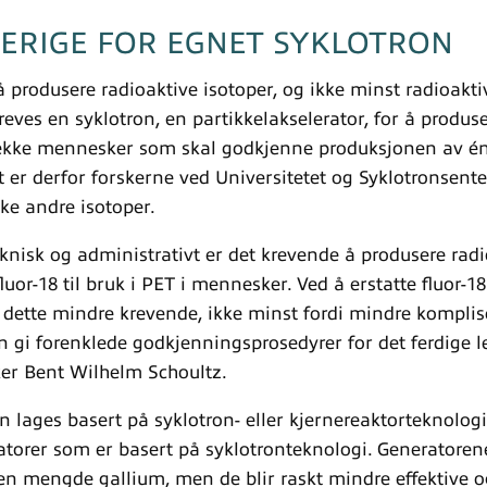
VERIGE FOR EGNET SYKLOTRON
 produsere radioaktive isotoper, og ikke minst radioaktivt
eves en syklotron, en partikkelakselerator, for å produs
 rekke mennesker som skal godkjenne produksjonen av é
 er derfor forskerne ved Universitetet og Syklotronsente
ke andre isotoper.
knisk og administrativt er det krevende å produsere radi
uor-18 til bruk i PET i mennesker. Ved å erstatte fluor-1
 dette mindre krevende, ikke minst fordi mindre komplise
 gi forenklede godkjenningsprosedyrer for det ferdige l
ker Bent Wilhelm Schoultz.
n lages basert på syklotron- eller kjernereaktorteknolog
torer som er basert på syklotronteknologi. Generatorene
iten mengde gallium, men de blir raskt mindre effektive o