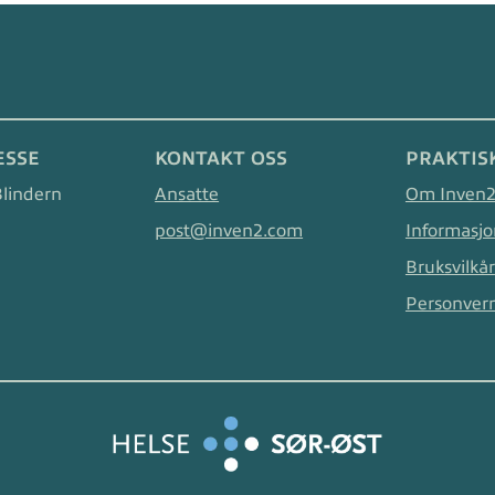
ESSE
KONTAKT OSS
PRAKTIS
Blindern
Ansatte
Om Inven
post@inven2.com
Informasjo
Bruksvilkår
Personver