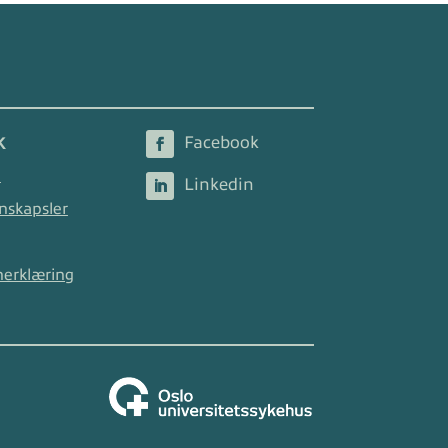
K
2
nskapsler
nerklæring