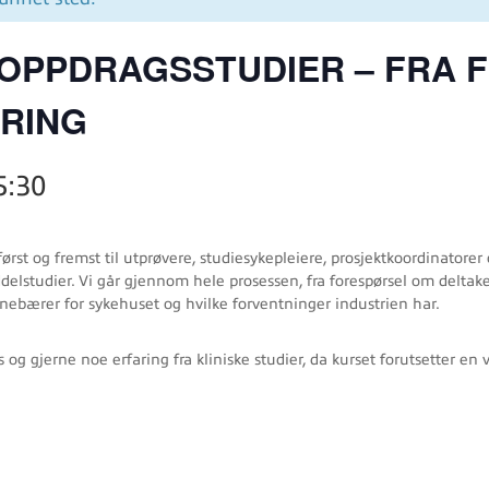
E OPPDRAGSSTUDIER – FRA 
RING
5:30
først og fremst til utprøvere, studiesykepleiere, prosjektkoordinatore
elstudier. Vi går gjennom hele prosessen, fra forespørsel om deltakel
innebærer for sykehuset og hvilke forventninger industrien har.
og gjerne noe erfaring fra kliniske studier, da kurset forutsetter en v