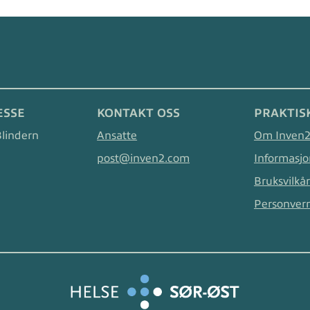
ESSE
KONTAKT OSS
PRAKTIS
Blindern
Ansatte
Om Inven
post@inven2.com
Informasjo
Bruksvilkår
Personver