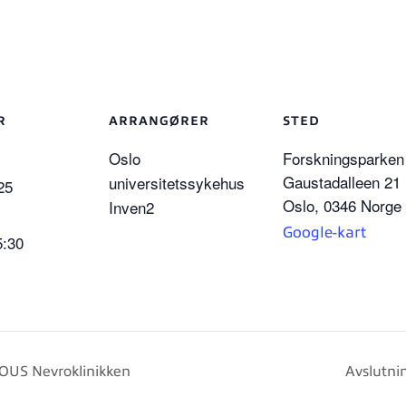
R
ARRANGØRER
STED
Oslo
Forskningsparken
Gaustadalleen 21
universitetssykehus
25
Oslo
,
0346
Norge
Inven2
Google-kart
5:30
d OUS Nevroklinikken
Avslutni