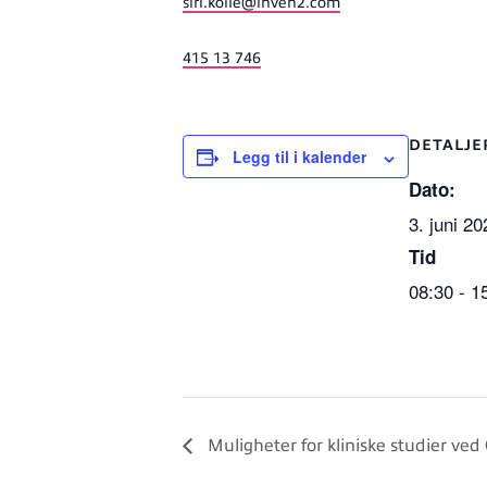
siri
.kolle
@inven2
.com
415 13 746
DETALJE
Legg til i kalender
Dato:
3. juni 20
Tid
08:30 - 1
Muligheter for kliniske studier ve