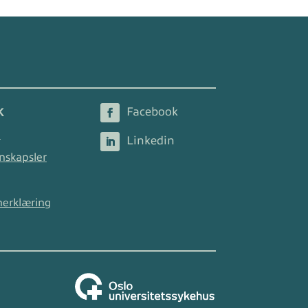
K
2
nskapsler
nerklæring