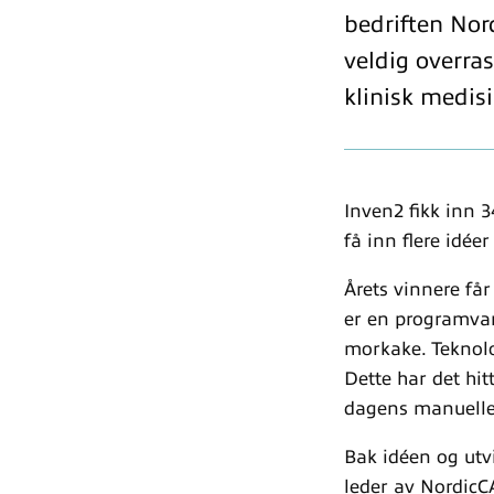
bedriften Nor
veldig overrask
klinisk medis
Inven2 fikk inn 34
få inn flere idée
Årets vinnere får
er en programvar
morkake. Teknolo
Dette har det hit
dagens manuelle
Bak idéen og utvi
leder av
NordicC