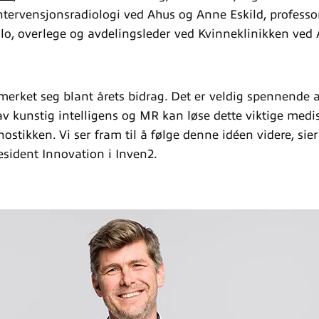
ntervensjonsradiologi ved Ahus og Anne Eskild, professo
slo, overlege og avdelingsleder ved Kvinneklinikken ved 
erket seg blant årets bidrag. Det er veldig spennende a
 kunstig intelligens og MR kan løse dette viktige medi
ostikken. Vi ser fram til å følge denne idéen videre, sie
esident Innovation i Inven2.