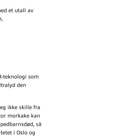
d et utall av
n,
R-teknologi som
ltralyd den
g ikke skille fra
 stor morkake kan
 spedbarnsdød, så
itetet i Oslo og