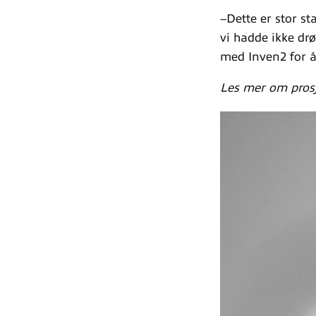
–Dette er stor st
vi hadde ikke drø
med Inven2 for å 
Les mer om prosje