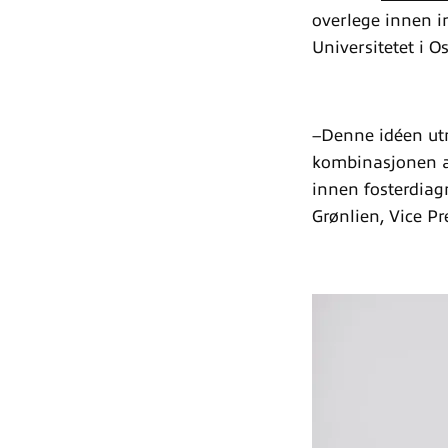
overlege innen i
Universitetet i O
–Denne idéen utm
kombinasjonen av
innen fosterdiagn
Grønlien, Vice Pr