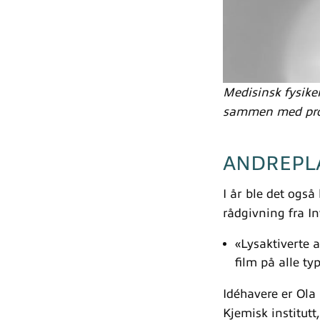
Medisinsk fysiker
sammen med pros
ANDREPLA
I år ble det også
rådgivning fra I
«Lysaktiverte 
film på alle ty
Idéhavere er Ola
Kjemisk institutt,