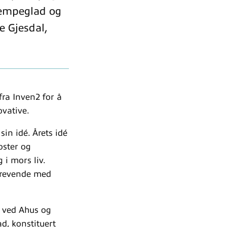
kjempeglad og
ge Gjesdal,
 fra Inven2 for å
ovative.
sin idé. Årets idé
oster og
 i mors liv.
dkrevende med
r ved Ahus og
ad, konstituert