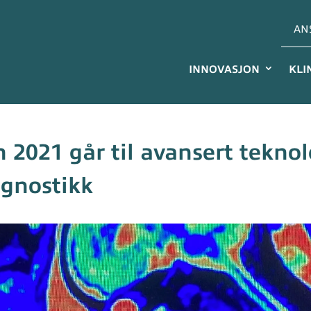
AN
INNOVASJON
KLI
n 2021 går til avansert teknol
agnostikk