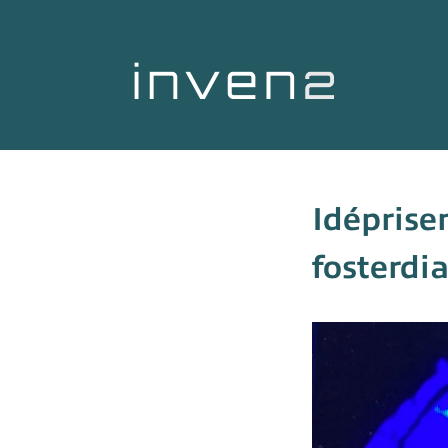
Idéprise
fosterdi