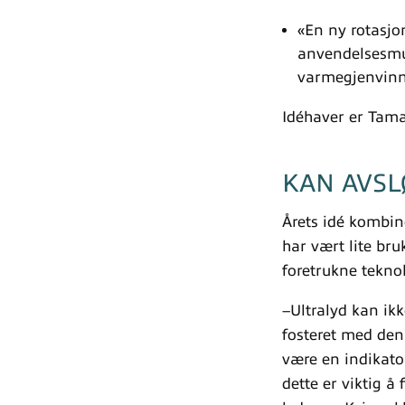
«En ny rotasjo
anvendelsesmul
varmegjenvinni
Idéhaver er Tamas
KAN AVSL
Årets idé kombin
har vært lite bru
foretrukne tekno
–Ultralyd kan ikk
fosteret med denn
være en indikato
dette er viktig å 