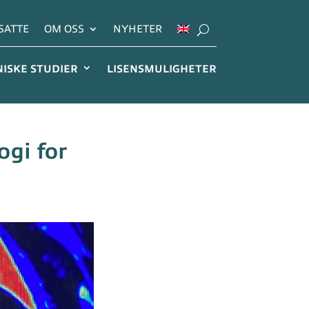
SATTE
OM OSS
NYHETER
NISKE STUDIER
LISENSMULIGHETER
ogi for