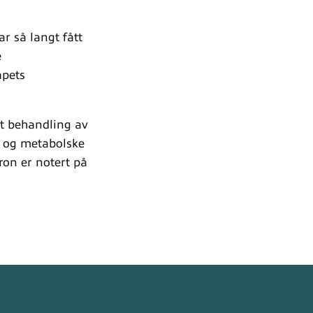
r så langt fått
e
apets
t behandling av
e og metabolske
on er notert på