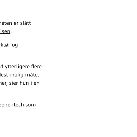
eten er slått
isen
.
ektør og
 ytterligere flere
dest mulig måte,
r, sier hun i en
/Genentech som