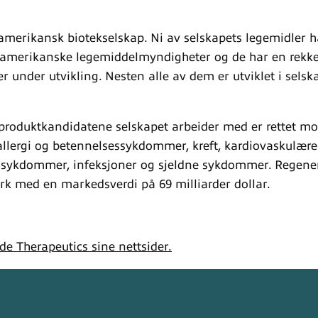
amerikansk biotekselskap. Ni av selskapets legemidler ha
 amerikanske legemiddelmyndigheter og de har en rekk
 under utvikling. Nesten alle av dem er utviklet i selsk
roduktkandidatene selskapet arbeider med er rettet mo
lergi og betennelsessykdommer, kreft, kardiovaskulær
sykdommer, infeksjoner og sjeldne sykdommer. Regener
k med en markedsverdi på 69 milliarder dollar.
e Therapeutics sine nettsider.