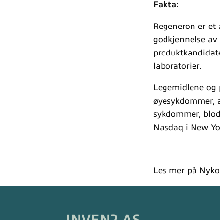
Fakta:
Regeneron er et 
godkjennelse av
produktkandidater
laboratorier.
Legemidlene og p
øyesykdommer, al
sykdommer, blod
Nasdaq i New Yor
Les mer på Nykod
INVEN2 AS