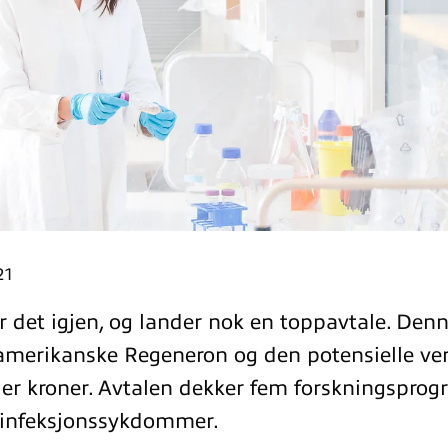
21
r det igjen, og lander nok en toppavtale. Den
merikanske Regeneron og den potensielle verd
arder kroner. Avtalen dekker fem forskningspr
 infeksjonssykdommer.