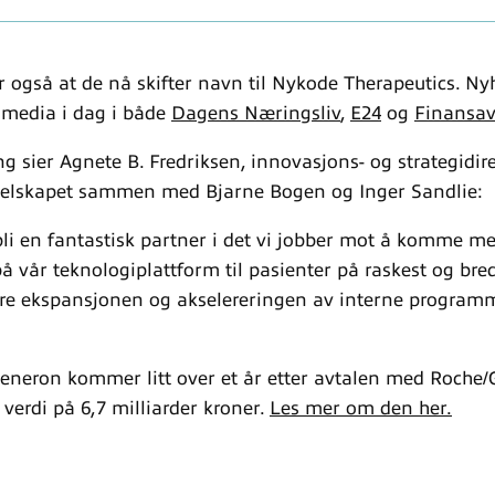
 også at de nå skifter navn til Nykode Therapeutics. Nyh
k media i dag i både
Dagens Næringsliv
,
E24
og
Finansav
g sier Agnete B. Fredriksen, innovasjons- og strategidir
selskapet sammen med Bjarne Bogen og Inger Sandlie:
li en fantastisk partner i det vi jobber mot å komme med
å vår teknologiplattform til pasienter på raskest og bre
 ekspansjonen og akselereringen av interne programme
eneron kommer litt over et år etter avtalen med Roche
 verdi på 6,7 milliarder kroner.
Les mer om den her.