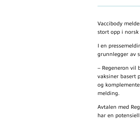
Vaccibody melder
stort opp i nors
I en pressemeldin
grunnlegger av 
– Regeneron vil b
vaksiner basert p
og komplementere
melding.
Avtalen med Reg
har en potensiell