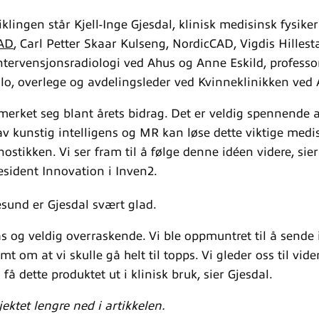
klingen står Kjell-Inge Gjesdal, klinisk medisinsk fysike
AD
, Carl Petter Skaar Kulseng, NordicCAD, Vigdis Hillest
ntervensjonsradiologi ved Ahus og Anne Eskild, professo
slo, overlege og avdelingsleder ved Kvinneklinikken ved 
erket seg blant årets bidrag. Det er veldig spennende a
 kunstig intelligens og MR kan løse dette viktige medi
ostikken. Vi ser fram til å følge denne idéen videre, sie
esident Innovation i Inven2.
esund er Gjesdal svært glad.
as og veldig overraskende. Vi ble oppmuntret til å sende
mt om at vi skulle gå helt til topps. Vi gleder oss til vi
få dette produktet ut i klinisk bruk, sier Gjesdal.
ktet lengre ned i artikkelen.