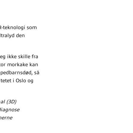
R-teknologi som
ltralyd den
g ikke skille fra
 stor morkake kan
 spedbarnsdød, så
itetet i Oslo og
al (3D)
diagnose
nerne