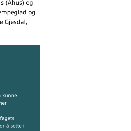
s (Ahus) og
kjempeglad og
ge Gjesdal,
å kunne
mer
ifagets
r å sette i