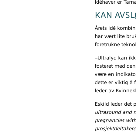
Idéhaver er Tamas
KAN AVSL
Årets idé kombin
har vært lite bru
foretrukne tekno
–Ultralyd kan ikk
fosteret med denn
være en indikato
dette er viktig å 
leder av Kvinnek
Eskild leder det
ultrasound and m
pregnancies with
prosjektdeltakere