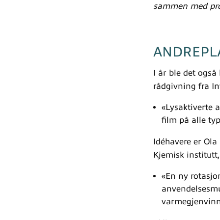
sammen med pros
ANDREPLA
I år ble det også
rådgivning fra I
«Lysaktiverte 
film på alle ty
Idéhavere er Ola
Kjemisk institutt,
«En ny rotasjo
anvendelsesmul
varmegjenvinni