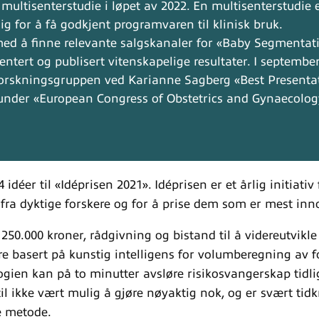
multisenterstudie i løpet av 2022. En multisenterstudie 
g for å få godkjent programvaren til klinisk bruk.
ed å finne relevante salgskanaler for «Baby Segmentat
entert og publisert vitenskapelige resultater. I september
orskningsgruppen ved Karianne Sagberg «Best Presenta
nder «European Congress of Obstetrics and Gynaecolog
 idéer til «Idéprisen 2021». Idéprisen er et årlig initiativ
r fra dyktige forskere og for å prise dem som er mest inn
 250.000 kroner, rådgivning og bistand til å videreutvikle 
e basert på kunstig intelligens for volumberegning av f
gien kan på to minutter avsløre risikosvangerskap tidlig
til ikke vært mulig å gjøre nøyaktig nok, og er svært ti
 metode.