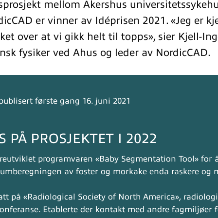
prosjekt mellom Akershus universitetssykehu
dicCAD er vinner av Idéprisen 2021. «Jeg er 
et over at vi gikk helt til topps», sier Kjell-In
insk fysiker ved Ahus og leder av NordicCAD.
publisert første gang 16. juni 2021
S PÅ PROSJEKTET I 2022
reutviklet programvaren «Baby Segmentation Tool» for 
lumberegningen av foster og morkake enda raskere og 
g
att på «Radiological Society of North America», radiolog
konferanse. Etablerte der kontakt med andre fagmiljøer fo