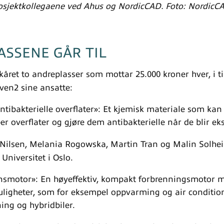
jektkollegaene ved Ahus og NordicCAD. Foto: NordicC
SSENE GÅR TIL
 kåret to andreplasser som mottar 25.000 kroner hver, i til
nven2 sine ansatte:
antibakterielle overflater»: Et kjemisk materiale som ka
per overflater og gjøre dem antibakterielle når de blir ek
 Nilsen, Melania Rogowska, Martin Tran og Malin Solhe
 Universitet i Oslo.
nsmotor»: En høyeffektiv, kompakt forbrenningsmotor me
igheter, som for eksempel oppvarming og air conditio
ng og hybridbiler.