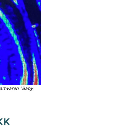
ogramvaren "Baby
KK