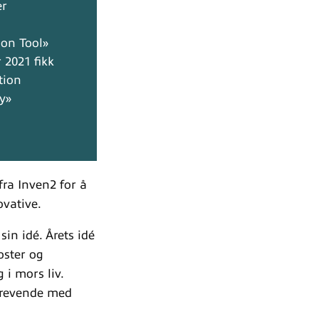
er
ion Tool»
 2021 fikk
tion
y»
 fra Inven2 for å
ovative.
sin idé. Årets idé
oster og
 i mors liv.
dkrevende med