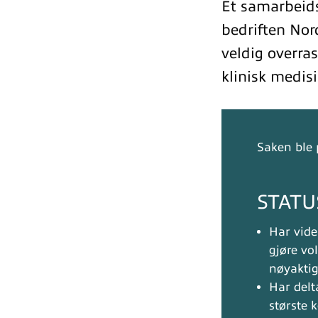
Et samarbeids
bedriften Nor
veldig overrask
klinisk medis
Saken ble 
STATU
Har vide
gjøre vo
nøyakti
Har delt
største 