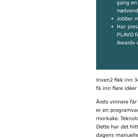
gang en 
nødvendi
Jobber m
Har pres
PLAVO f
Award» u
Inven2 fikk inn 34
få inn flere idée
Årets vinnere får
er en programvar
morkake. Teknolo
Dette har det hit
dagens manuelle