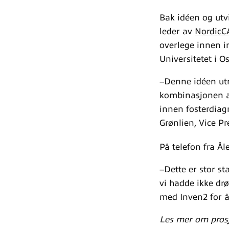
Bak idéen og utvi
leder av
NordicC
overlege innen i
Universitetet i O
–Denne idéen utm
kombinasjonen av
innen fosterdiagn
Grønlien, Vice Pr
På telefon fra Ål
–Dette er stor st
vi hadde ikke drø
med Inven2 for å 
Les mer om prosje