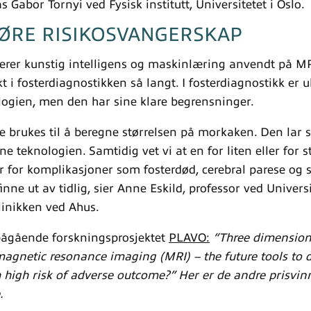
 Gabor Tornyi ved Fysisk institutt, Universitetet i Oslo.
ØRE RISIKOSVANGERSKAP
erer kunstig intelligens og maskinlæring anvendt på M
kt i fosterdiagnostikken så langt. I fosterdiagnostikk er u
logien, men den har sine klare begrensninger.
e brukes til å beregne størrelsen på morkaken. Den lar se
e teknologien. Samtidig vet vi at en for liten eller for
r for komplikasjoner som fosterdød, cerebral parese og
finne ut av tidlig, sier Anne Eskild, professor ved Univers
linikken ved Ahus.
 pågående forskningsprosjektet
PLAVO:
“Three dimension
agnetic resonance imaging (MRI) – the future tools to 
 high risk of adverse outcome?”
Her er de andre prisvin
.