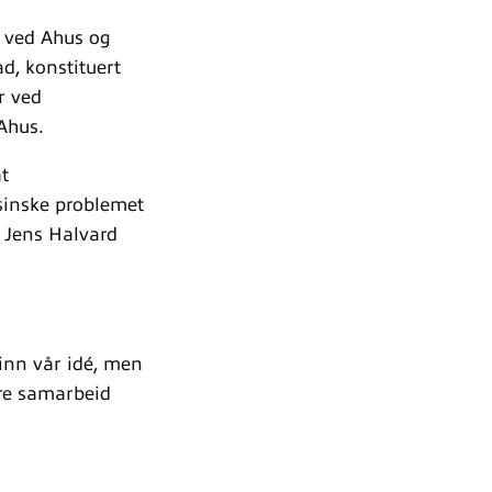
r ved Ahus og
ad, konstituert
r ved
Ahus.
t
sinske problemet
r Jens Halvard
 inn vår idé, men
dere samarbeid