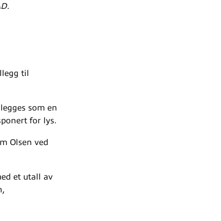
AD.
legg til
n legges som en
sponert for lys.
im Olsen ved
d et utall av
n,