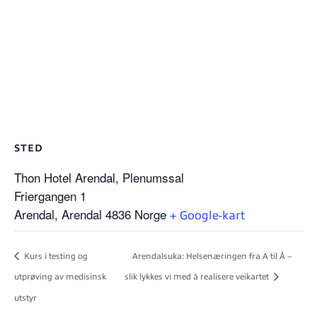
STED
Thon Hotel Arendal, Plenumssal
Friergangen 1
Arendal
,
Arendal
4836
Norge
+ Google-kart
Kurs i testing og
Arendalsuka: Helsenæringen fra A til Å –
utprøving av medisinsk
slik lykkes vi med å realisere veikartet
utstyr