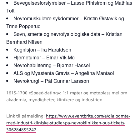
Bevegelsesforstyrrelser – Lasse Pihlstrøm og Mathias
Toft
Nevromuskulære sykdommer – Kristin Ørstavik og
Trine Popperud
Søvn, smerte og nevrofysiologiske data – Kristian
Bernhard Nilsen
Kognisjon – Ira Haraldsen
Hjernetumor – Einar Vik-Mo
Nevrohabilitering – Bjørnar Hassel
ALS og Myastenia Gravis – Angelina Maniaol
Nevrokrurgi – Pål Gunnar Larsson
1615-1700 «Speed-dating»: 1:1 møter og møteplass mellom
akademia, myndigheter, klinikere og industrien
Link til påmelding:
https://www.eventbrite.com/e/dialogmte-
med-industri-kliniske-studier-pa-nevroklinikken-ous-tickets-
306284855247