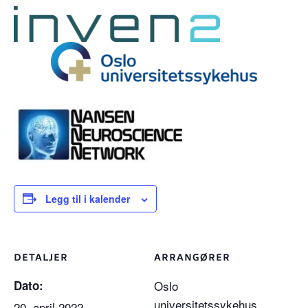
Legg til i kalender
DETALJER
ARRANGØRER
Dato:
Oslo
universitetssykehus
20. april 2022