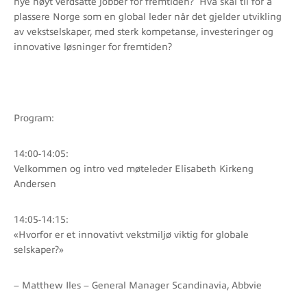
nye høyt verdsatte jobber for fremtiden? Hva skal til for å
plassere Norge som en global leder når det gjelder utvikling
av vekstselskaper, med sterk kompetanse, investeringer og
innovative løsninger for fremtiden?
Program:
14:00-14:05:
Velkommen og intro ved møteleder Elisabeth Kirkeng
Andersen
14:05-14:15:
«Hvorfor er et innovativt vekstmiljø viktig for globale
selskaper?»
– Matthew Iles – General Manager Scandinavia, Abbvie