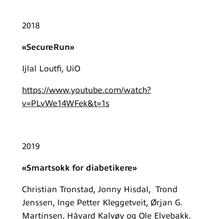
2018
«SecureRun»
Ijlal Loutfi, UiO
https://www.youtube.com/watch?
v=PLvWe14WFek&t=1s
2019
«Smartsokk for diabetikere»
Christian Tronstad, Jonny Hisdal, Trond
Jenssen, Inge Petter Kleggetveit, Ørjan G.
Martinsen, Håvard Kalvøy og Ole Elvebakk.