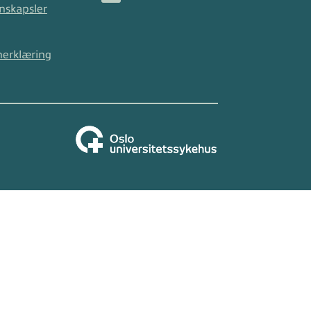
nskapsler
nerklæring