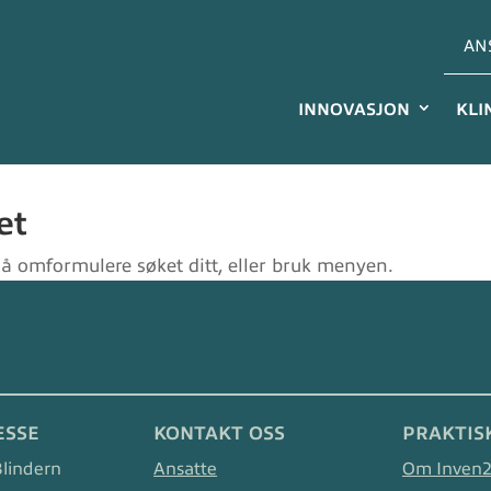
AN
INNOVASJON
KLI
et
v å omformulere søket ditt, eller bruk menyen.
ESSE
KONTAKT OSS
PRAKTIS
Blindern
Ansatte
Om Inven