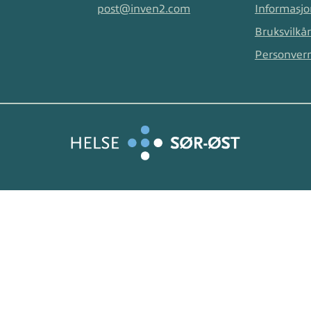
post@inven2.com
Informasjo
Bruksvilkår
Personver